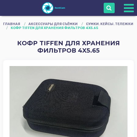
Войти
ГЛАВНАЯ
/
АКСЕССУАРЫ ДЛЯ СЪЁМКИ
/
СУМКИ. КЕЙСЫ. ТЕЛЕЖКИ
/
КОФР TIFFEN ДЛЯ ХРАНЕНИЯ ФИЛЬТРОВ 4X5.65
Сопровождение
КОФР TIFFEN ДЛЯ ХРАНЕНИЯ
Камеры
ФИЛЬТРОВ 4X5.65
Объективы
Оборудование
оператора
Мониторы
Звуковое
Оборудование
Осветительное
Оборудование
Штативы Стойки
Grip
Карты памяти и