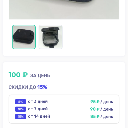
диски
Источники
питания
Аксессуары для
съёмки
ФотоФон
Аренда
Условия
100 ₽
ЗА ДЕНЬ
О
нас
15%
СКИДКИ ДО
Контакты
от 3 дней
95 ₽
/ день
5%
от 7 дней
90 ₽
/ день
10%
от 14 дней
85 ₽
/ день
15%