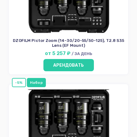
объектива
Светофильтры
Оборудование
оператора
Мониторы
DZOFILM Pictor Zoom (14-30/20-55/50-125), T2.8 S35
Lens (EF Mount)
Звуковое
от 5 257 ₽
Оборудование
/ ЗА ДЕНЬ
Осветительное
АРЕНДОВАТЬ
Оборудование
Штативы Стойки
Grip
-5%
Набор
Карты памяти и
диски
Источники
питания
Аксессуары для
съёмки
ФотоФон