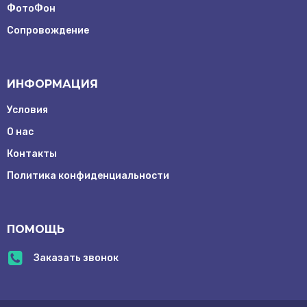
ФотоФон
Сопровождение
ИНФОРМАЦИЯ
Условия
О нас
Контакты
Заказать
Политика конфиденциальности
обратный
звонок
ПОМОЩЬ
info@mrentcam.ru
Г. Москва
Заказать звонок
Рочдельская
улица, д.15
стр. 19-20
этаж 2