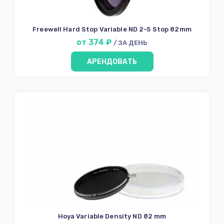
Оборудование
Осветительное
Оборудование
Freewell Hard Stop Variable ND 2-5 Stop 82mm
Штативы Стойки
от 374 ₽
/ ЗА ДЕНЬ
Grip
АРЕНДОВАТЬ
Карты памяти и
диски
Источники
питания
Аксессуары для
съёмки
ФотоФон
Аренда
Условия
О
нас
Hoya Variable Density ND 82 mm