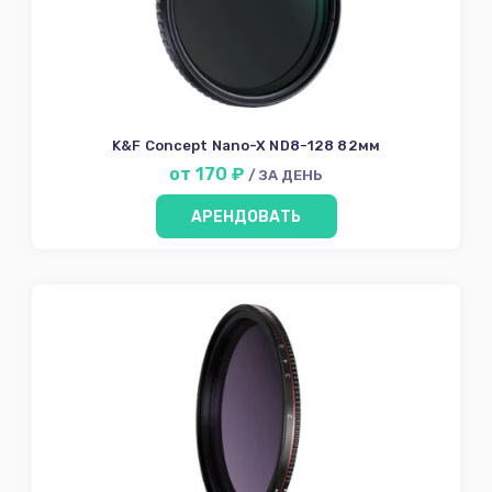
объектива
Светофильтры
Rota PL
HD CPL
FSND
K&F Concept Nano-X ND8-128 82мм
от 170 ₽
/ ЗА ДЕНЬ
White Mist
Black Mist
АРЕНДОВАТЬ
67мм
72мм
77мм
82мм
Оборудование
оператора
Мониторы
Звуковое