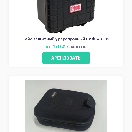
диски
Источники
питания
Аксессуары для
съёмки
Кейс защитный ударопрочный РИФ WR-82
Сумки. Кейсы.
от 170 ₽
Тележки
/ ЗА ДЕНЬ
Intercom
АРЕНДОВАТЬ
Инструменты
Дым машина
Кинохлопушки
Экспонометрия
Кабель
Wi-Fi
ФотоФон