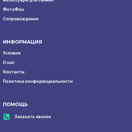
Аксессуары для съёмки
ФотоФон
Сопровождение
ИНФОРМАЦИЯ
Условия
О нас
Контакты
Заказать
Политика конфиденциальности
обратный
звонок
ПОМОЩЬ
info@mrentcam.ru
Г. Москва
Заказать звонок
Рочдельская
улица, д.15
стр. 19-20