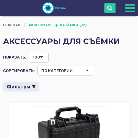
Войти
ГЛАВНАЯ
/
АКСЕССУАРЫ ДЛЯ СЪЁМКИ
(32)
АКСЕССУАРЫ ДЛЯ СЪЁМКИ
Сопровождение
Камеры
ПОКАЗАТЬ:
100
Объективы
Стоимость
Оборудование
СОРТИРОВАТЬ:
ПО КАТЕГОРИИ
оператора
+
+
-
Мониторы
-
-
Фильтры
Звуковое
Оборудование
Применить
Сбросить
Осветительное
Оборудование
Штативы Стойки
Grip
Карты памяти и