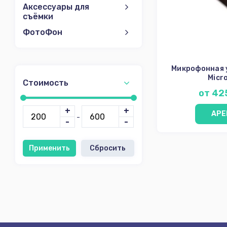
Аксессуары для
съёмки
ФотоФон
Микрофонная 
Micr
Стоимость
от 42
+
+
АРЕ
-
-
-
Применить
Сбросить