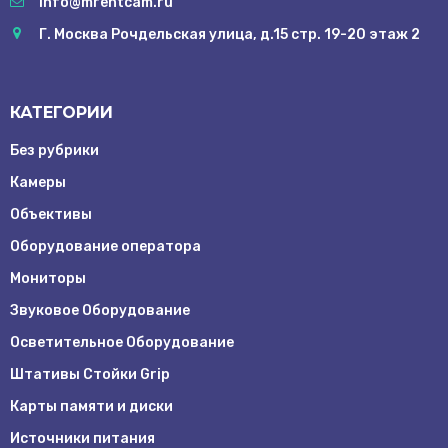
info@mrentcam.ru
Оборудование
Г. Москва Рочдельская улица, д.15 стр. 19-20 этаж 2
Осветительное
Оборудование
Штативы Стойки
Grip
КАТЕГОРИИ
Карты памяти и
диски
Без рубрики
Источники
Камеры
питания
Объективы
Аксессуары для
съёмки
Оборудование оператора
ФотоФон
Мониторы
Звуковое Оборудование
Аренда
Осветительное Оборудование
Условия
Штативы Стойки Grip
Карты памяти и диски
О
нас
Источники питания