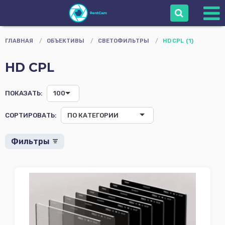
Войти
ГЛАВНАЯ
/
ОБЪЕКТИВЫ
/
СВЕТОФИЛЬТРЫ
/
HD CPL
(1)
HD CPL
Сопровождение
Камеры
ПОКАЗАТЬ:
100
Объективы
Стоимость
Sony
СОРТИРОВАТЬ:
ПО КАТЕГОРИИ
Canon
+
+
-
-
-
Фильтры
SIgma
Tamron
Применить
Сбросить
DZOFilm
Olympus
Адаптер
Поддержка