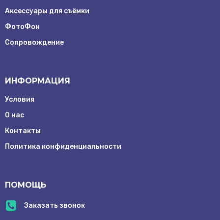
Контакты
Аксессуары для съёмки
ФотоФон
Сопровождение
ИНФОРМАЦИЯ
Условия
О нас
Контакты
Заказать
Политика конфиденциальности
обратный
звонок
ПОМОЩЬ
info@mrentcam.ru
Г. Москва
Заказать звонок
Рочдельская
улица, д.15