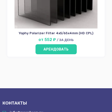
объектива
Светофильтры
Rota PL
HD CPL
FSND
Yophy Polarizer Filter 4x5/65x4mm (HD CPL)
от 552 ₽
/ ЗА ДЕНЬ
White Mist
Black Mist
АРЕНДОВАТЬ
67мм
72мм
77мм
82мм
Оборудование
оператора
Мониторы
КОНТАКТЫ
Звуковое