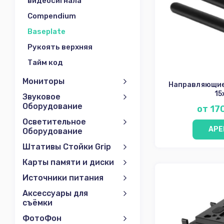
видеосигнала
Сompendium
Baseplate
Рукоять верхняя
Тайм код
Мониторы
Направляющие 
1
Звуковое
Оборудование
от 17
Осветительное
АРЕ
Оборудование
Штативы Стойки Grip
Карты памяти и диски
Источники питания
Аксессуары для
съёмки
ФотоФон