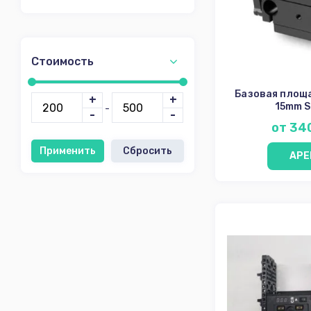
Стоимость
Базовая площ
+
+
15mm S
-
-
-
от 34
Применить
Сбросить
АРЕ