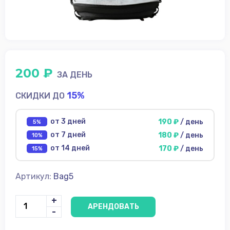
диски
Источники
питания
Аксессуары для
съёмки
200 ₽
ФотоФон
ЗА ДЕНЬ
15%
СКИДКИ ДО
Аренда
Условия
от 3 дней
190 ₽
/ день
5%
от 7 дней
180 ₽
/ день
10%
О
от 14 дней
170 ₽
/ день
нас
15%
Контакты
Артикул:
Bag5
+
АРЕНДОВАТЬ
-