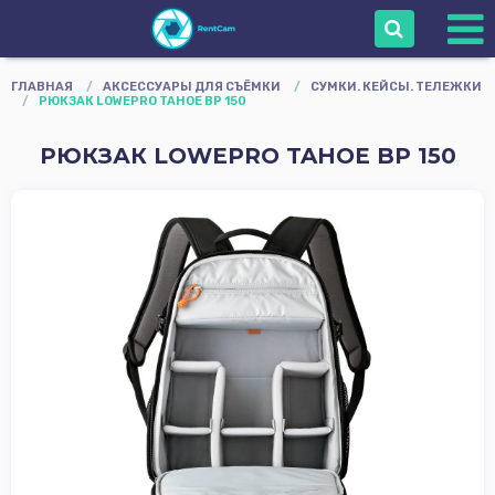
Войти
ГЛАВНАЯ
/
АКСЕССУАРЫ ДЛЯ СЪЁМКИ
/
СУМКИ. КЕЙСЫ. ТЕЛЕЖКИ
/
РЮКЗАК LOWEPRO TAHOE BP 150
Сопровождение
РЮКЗАК LOWEPRO TAHOE BP 150
Камеры
Объективы
Оборудование
оператора
Мониторы
Звуковое
Оборудование
Осветительное
Оборудование
Штативы Стойки
Grip
Карты памяти и