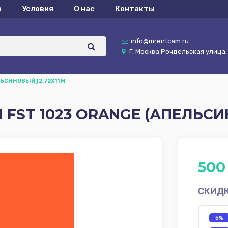
а
Условия
О нас
Контакты
info@mrentcam.ru
Г. Москва Рочдельская улица, д
ЬСИНОВЫЙ) 2,72Х11 М
ST 1023 ORANGE (АПЕЛЬСИН
500
СКИД
5%