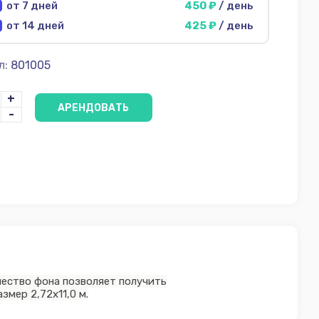
от 7 дней
450 ₽
/ день
от 14 дней
425 ₽
/ день
л:
801005
+
АРЕНДОВАТЬ
-
чество фона позволяет получить
змер 2,72х11,0 м.