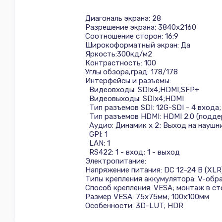
Диагональ экрана: 28
Разрешение экрана: 3840x2160
Соотношение сторон: 16:9
Широкоформатный экран: Да
Яркость:300кд/м2
Контрастность: 100
Углы обзора,град: 178/178
Интерфейсы и разъемы:
Видеовходы: SDIx4;HDMI;SFP+
Видеовыходы: SDIx4;HDMI
Тип разъемов SDI: 12G-SDI - 4 входа;
Тип разъемов HDMI: HDMI 2.0 (поддер
Аудио: Динамик x 2; Выход на наушн
GPI: 1
LAN: 1
RS422: 1 - вход; 1 - выход
Электропитание:
Напряжение питания: DC 12-24 В (XLR
Типы крепления аккумулятора: V-обра
Способ крепления: VESA; монтаж в ст
Размер VESA: 75x75мм; 100x100мм
Особенности: 3D-LUT; HDR