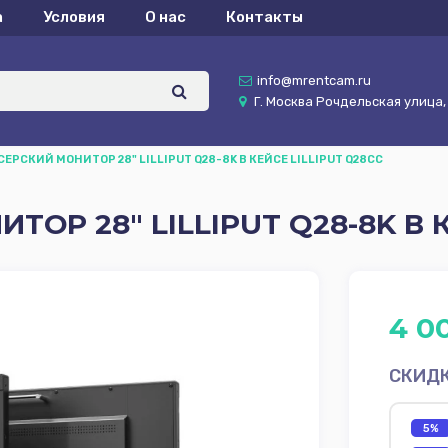
а
Условия
О нас
Контакты
info@mrentcam.ru
Г. Москва Рочдельская улица, д
ЕРСКИЙ МОНИТОР 28" LILLIPUT Q28-8K В КЕЙСЕ LILLIPUT Q28CC
ОР 28" LILLIPUT Q28-8K В К
4 0
СКИД
5%