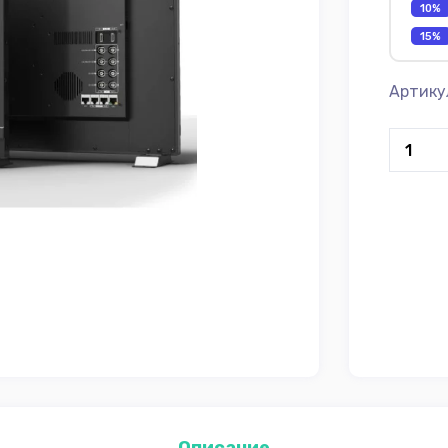
10%
15%
Артику