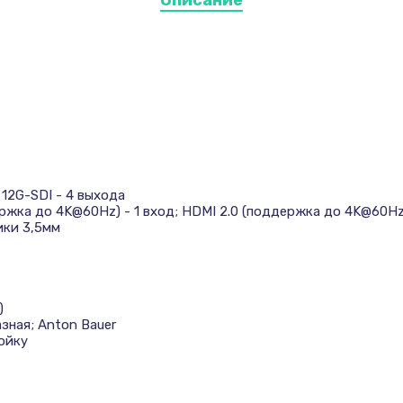
Описание
 12G-SDI - 4 выхода
жка до 4K@60Hz) - 1 вход; HDMI 2.0 (поддержка до 4K@60Hz)
ики 3,5мм
)
зная; Anton Bauer
ойку