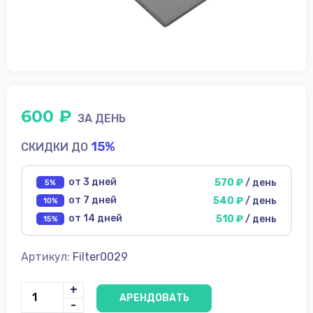
диски
Источники
питания
Аксессуары для
съёмки
ФотоФон
600 ₽
ЗА ДЕНЬ
Аренда
15%
СКИДКИ ДО
Условия
от 3 дней
570 ₽
/ день
5%
О
от 7 дней
540 ₽
/ день
10%
нас
от 14 дней
510 ₽
/ день
15%
Контакты
Артикул:
Filter0029
+
АРЕНДОВАТЬ
-