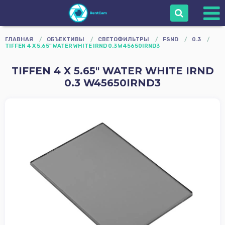
Войти
ГЛАВНАЯ
/
ОБЪЕКТИВЫ
/
СВЕТОФИЛЬТРЫ
/
FSND
/
0.3
/
TIFFEN 4 X 5.65" WATER WHITE IRND 0.3 W45650IRND3
Сопровождение
TIFFEN 4 X 5.65" WATER WHITE IRND
Камеры
0.3 W45650IRND3
Объективы
Оборудование
оператора
Мониторы
Звуковое
Оборудование
Осветительное
Оборудование
Штативы Стойки
Grip
Карты памяти и