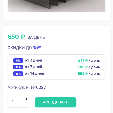
диски
Источники
питания
Аксессуары для
съёмки
650 ₽
ФотоФон
ЗА ДЕНЬ
15%
СКИДКИ ДО
Аренда
Условия
от 3 дней
617 ₽
/ день
5%
от 7 дней
585 ₽
/ день
10%
О
нас
от 14 дней
552 ₽
/ день
15%
Контакты
Артикул:
Filter0027
+
АРЕНДОВАТЬ
-