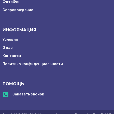
ФотоФон
Сопровождение
ИНФОРМАЦИЯ
Условия
О нас
Контакты
Заказать
Политика конфиденциальности
обратный
звонок
ПОМОЩЬ
info@mrentcam.ru
Г. Москва
Заказать звонок
Рочдельская
улица, д.15
стр. 19-20
этаж 2