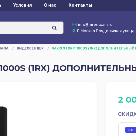
а
Условия
О нас
Контакты
info@mrentcam.ru
Г. Москва Рочдельская улица, д
НАЛА
/
ВИДЕОСЕНДЕР
/
VAXIS STORM 1000S (1RX) ДОПОЛНИТЕЛЬНЫ
 1000S (1RX) ДОПОЛНИТЕЛЬ
2 0
СКИД
5%