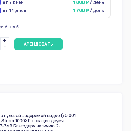
от 7 дней
1 800 ₽
/ день
от 14 дней
1 700 ₽
/ день
л:
Video9
+
АРЕНДОВАТЬ
-
с нулевой задержкой видео (>0,001
is Storm 1000XR оснащен двумя
 7-36В.Благодаря наличию 2-