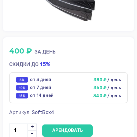
диски
Источники
питания
Аксессуары для
съёмки
ФотоФон
400 ₽
ЗА ДЕНЬ
Аренда
15%
СКИДКИ ДО
Условия
от 3 дней
380 ₽
/ день
5%
О
от 7 дней
360 ₽
/ день
10%
нас
от 14 дней
340 ₽
/ день
15%
Контакты
Артикул:
SoftBox4
+
АРЕНДОВАТЬ
-