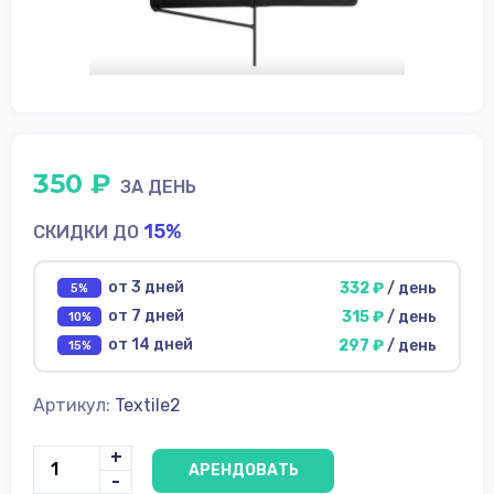
диски
Источники
питания
Аксессуары для
съёмки
ФотоФон
350 ₽
ЗА ДЕНЬ
Аренда
15%
СКИДКИ ДО
Условия
от 3 дней
332 ₽
/ день
5%
О
от 7 дней
315 ₽
/ день
10%
нас
от 14 дней
297 ₽
/ день
15%
Контакты
Артикул:
Textile2
+
АРЕНДОВАТЬ
-