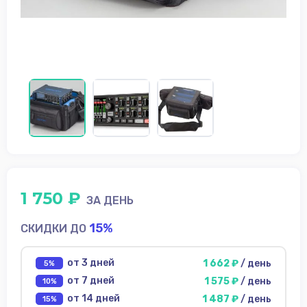
диски
Источники
питания
Аксессуары для
съёмки
ФотоФон
Аренда
Условия
О
1 750 ₽
нас
ЗА ДЕНЬ
Контакты
15%
СКИДКИ ДО
от 3 дней
1 662 ₽
/ день
5%
от 7 дней
1 575 ₽
/ день
10%
от 14 дней
1 487 ₽
/ день
15%