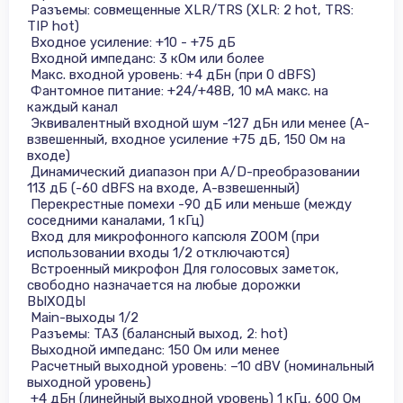
Разъемы: совмещенные XLR/TRS (XLR: 2 hot, TRS:
TIP hot)
Входное усиление: +10 - +75 дБ
Входной импеданс: 3 кОм или более
Макс. входной уровень: +4 дБн (при 0 dBFS)
Фантомное питание: +24/+48В, 10 мА макс. на
каждый канал
Эквивалентный входной шум -127 дБн или менее (A-
взвешенный, входное усиление +75 дБ, 150 Ом на
входе)
Динамический диапазон при A/D-преобразовании
113 дБ (-60 dBFS на входе, A-взвешенный)
Перекрестные помехи -90 дБ или меньше (между
соседними каналами, 1 кГц)
Вход для микрофонного капсюля ZOOM (при
использовании входы 1/2 отключаются)
Встроенный микрофон Для голосовых заметок,
свободно назначается на любые дорожки
ВЫХОДЫ
Main-выходы 1/2
Разъемы: TA3 (балансный выход, 2: hot)
Выходной импеданс: 150 Ом или менее
Расчетный выходной уровень: –10 dBV (номинальный
выходной уровень)
+4 дБн (линейный выходной уровень) 1 кГц, 600 Ом