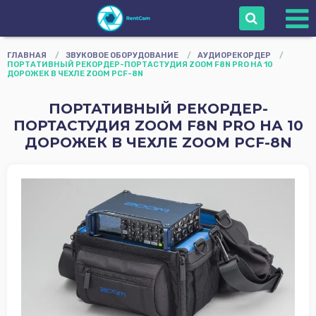
Войти
ГЛАВНАЯ
/
ЗВУКОВОЕ ОБОРУДОВАНИЕ
/
АУДИОРЕКОРДЕР
/
ПОРТАТИВНЫЙ РЕКОРДЕР-ПОРТАСТУДИЯ ZOOM F8N PRO НА 10
ДОРОЖЕК В ЧЕХЛЕ ZOOM PCF-8N
Сопровождение
ПОРТАТИВНЫЙ РЕКОРДЕР-
Камеры
ПОРТАСТУДИЯ ZOOM F8N PRO НА 10
Объективы
ДОРОЖЕК В ЧЕХЛЕ ZOOM PCF-8N
Оборудование
оператора
Мониторы
Звуковое
Оборудование
Осветительное
Оборудование
Штативы Стойки
Grip
Карты памяти и